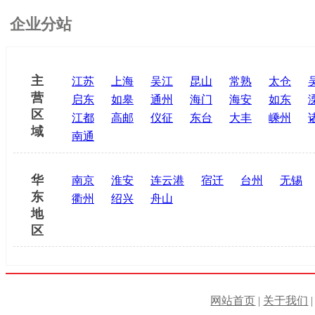
企业分站
主
江苏
上海
吴江
昆山
常熟
太仓
营
启东
如皋
通州
海门
海安
如东
区
江都
高邮
仪征
东台
大丰
嵊州
域
南通
华
南京
淮安
连云港
宿迁
台州
无锡
东
衢州
绍兴
舟山
地
区
网站首页
|
关于我们