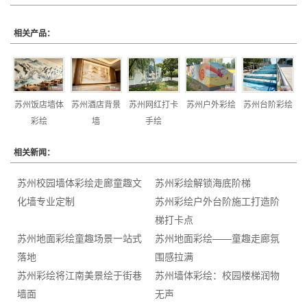
相关产品：
苏州饭店墙体
苏州酒店背景
苏州网红打卡
苏州户外彩绘
苏州台阶彩绘
彩绘
墙
手绘
相关新闻：
苏州校园墙体彩绘走廊童趣文
苏州彩绘解锁海底阶梯
化墙专业定制
苏州彩绘户外台阶施工打造阶
梯打卡点
苏州地面彩绘童趣场景一站式
苏州地面彩绘——童趣走廊氛
落地
围感拉满
苏州彩绘将江南美景绘于街巷
苏州墙体彩绘：校园楼梯润物
墙面
无声