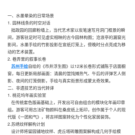
一、水墨晕染的日常场景
1. 园林线条的时空对话
拙政园的回廊粉墙上，当代艺术家以炭笔速写月洞门框景的瞬
间，游客驻足时可见虚实相映的古今园林构图；沧浪亭的漏窗光
影间，水墨手绘的竹影投影在宣纸灯笼上，傍晚时分点亮成为移
动的艺术装置。
2. 巷弄里的叙事长卷
苏州手绘
自绘的《市井浮生图》以12米长卷形式铺陈于店面橱
窗，每日更新局部画面：清晨的馄饨摊热气、午后的评弹艺人侧
影、夜间的灯笼倒影，手绘与真实街景形成蒙太奇效果。
二、非遗技艺的当代转译
1. 桃花坞年画实验室
在传统套色版画基础上，开发出可自由组合的模块化年画印章
组。游客可用古法矿物颜料在桑皮纸上拓印，创作属于个人的现
代版《一团和气》，将吉祥图案转化为个性化家居装饰。
2.苏绣纹样解构计划
设计师将留园铺地纹样、虎丘塔砖雕图案解构成几何手绘模