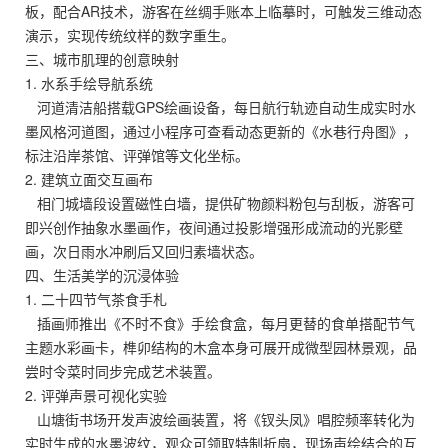
板，配合AR技术，游客在丝绸手账本上临摹时，可触发三维动态
演示，实现传统纹样的数字重生。
三、城市肌理的创意映射
1. 水系手绘导航系统
河道清洁船搭载GPS绘画设备，每日航行轨迹自动生成实时水
墨风格河道图，通过小程序可查看动态更新的《水巷行舟图》，
标注沿岸茶馆、评弹馆等文化坐标。
2. 建筑立面交互画布
相门城墙段设置磁性白墙，提供矿物颜料粉包与刮板，游客可
即兴创作抽象水墨画作，夜间通过投影增强形成流动的光影壁
画，次日雨水冲刷后又回归素墙状态。
四、生活美学的沉浸体验
1. 二十四节气茶食手札
插画师推出《不时不食》手绘食盒，每月更替的食单搭配节气
主题水彩画卡，榫卯结构的木盒本身可展开成微型园林景观，品
尝时令菜时同步完成艺术装置。
2. 评弹声景可视化实验
山塘街书场开发声波绘画装置，将《钗头凤》唱腔频率转化为
实时生成的水墨波纹，观众可领取特制折扇，现场声绘结合的互