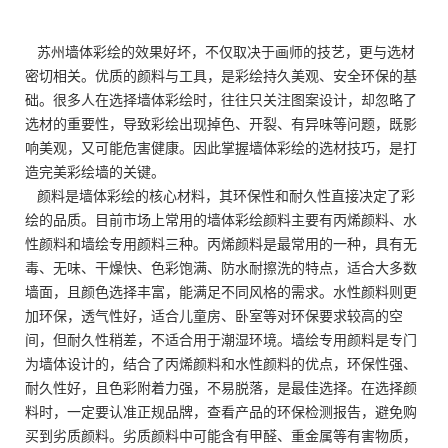
苏州墙体彩绘的效果好坏，不仅取决于画师的技艺，更与选材
密切相关。优质的颜料与工具，是彩绘持久美观、安全环保的基
础。很多人在选择墙体彩绘时，往往只关注图案设计，却忽略了
选材的重要性，导致彩绘出现掉色、开裂、有异味等问题，既影
响美观，又可能危害健康。因此掌握墙体彩绘的选材技巧，是打
造完美彩绘墙的关键。
颜料是墙体彩绘的核心材料，其环保性和耐久性直接决定了彩
绘的品质。目前市场上常用的墙体彩绘颜料主要有丙烯颜料、水
性颜料和墙绘专用颜料三种。丙烯颜料是最常用的一种，具有无
毒、无味、干燥快、色彩饱满、防水耐擦洗的特点，适合大多数
墙面，且颜色选择丰富，能满足不同风格的需求。水性颜料则更
加环保，透气性好，适合儿童房、卧室等对环保要求较高的空
间，但耐久性稍差，不适合用于潮湿环境。墙绘专用颜料是专门
为墙体设计的，结合了丙烯颜料和水性颜料的优点，环保性强、
耐久性好，且色彩附着力强，不易脱落，是最佳选择。在选择颜
料时，一定要认准正规品牌，查看产品的环保检测报告，避免购
买到劣质颜料。劣质颜料中可能含有甲醛、重金属等有害物质，