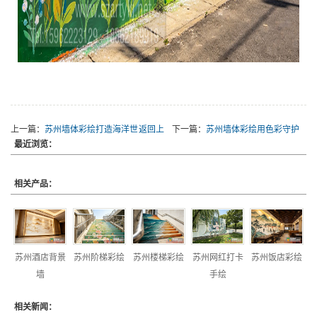
上一篇：
苏州墙体彩绘打造海洋世
返回上
下一篇：
苏州墙体彩绘用色彩守护
最近浏览：
界治愈风
一级
孩子的世界
相关产品：
苏州酒店背景
苏州阶梯彩绘
苏州楼梯彩绘
苏州网红打卡
苏州饭店彩绘
墙
手绘
相关新闻：