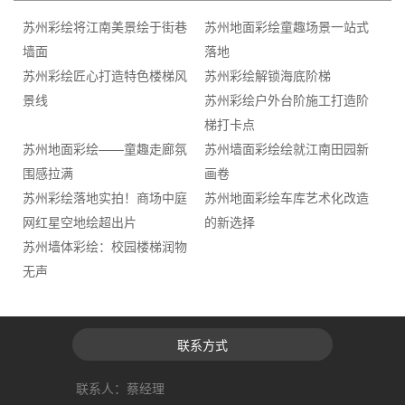
苏州彩绘将江南美景绘于街巷
苏州地面彩绘童趣场景一站式
墙面
落地
苏州彩绘匠心打造特色楼梯风
苏州彩绘解锁海底阶梯
景线
苏州彩绘户外台阶施工打造阶
梯打卡点
苏州地面彩绘——童趣走廊氛
苏州墙面彩绘绘就江南田园新
围感拉满
画卷
苏州彩绘落地实拍！商场中庭
苏州地面彩绘车库艺术化改造
网红星空地绘超出片
的新选择
苏州墙体彩绘：校园楼梯润物
无声
联系方式
联系人：蔡经理