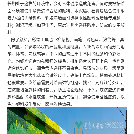
长期处于这样的环境中，会对人体健康造成危害。同时要根据墙
面材质和使用场景选择合适的颜料：水泥墙、石膏墙适合使用附
着力强的丙烯颜料；乳胶漆墙面可选择水性颜料或墙绘专用颜
料；潮湿环境（如卫生间、厨房）则需选择防水、防霉的专用颜
料。
除了颜料，彩绘工具也不容忽视。画笔、调色盘、滚筒等工具
的质量，会影响彩绘的细腻度和流畅度。专业的墙绘画笔分为毛
笔、排笔、勾线笔等，不同的画笔适用于不同的线条和色彩填
充：勾线笔适合勾勒精细的线条，排笔适合大面积上色，毛笔则
适合修饰细节。调色盘应选择不易染色、易清洗的材质，滚筒则
需根据墙面大小选择合适的尺寸，确保上色均匀。墙面处理材料
也很重要。彩绘前需要对墙面进行打磨、找平、刷底漆等处理，
底漆能增强颜料的附着力，防止墙面返碱、掉色。底漆应选择与
颜料匹配的水性底漆，环保且透气性好，避免使用油性底漆，以
免与颜料发生反应，影响彩绘效果。