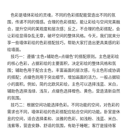
色彩是墙体彩绘的灵魂，不同的色彩搭配能营造出不同的氛
围，传递不同的情感。合理的色彩搭配，能让彩绘与空间完美融
合，提升空间的美观度和层次感；反之，不合理的色彩搭配，会
让彩绘显得杂乱无章，破坏空间的整体风格。今天，我们就来分
享一些墙体彩绘的色彩搭配技巧，帮助大家打造出更具美感的彩
绘墙面。
技巧一：遵循“主色+辅助色+点缀色”的搭配原则。主色是彩绘
的核心色彩，占据彩绘的主要面积，决定彩绘的整体风格和氛
围；辅助色用于配合主色，丰富画面的层次感，与主色形成协调
的搭配；点缀色则用于突出细节，增加画面的活力，一般占据较
小的面积。例如，简约北欧风彩绘，主色可以选择浅蓝、米白，
辅助色选择浅绿、浅灰，点缀色选择橙色、黄色，营造清新自然
的氛围。
技巧二：根据空间功能选择色彩。不同功能的空间，对色彩的
需求也不同，墙体彩绘的色彩搭配应贴合空间的功能。卧室是休
息的空间，适合选择柔和、淡雅的色彩，如浅粉、浅蓝、米白、
浅紫等，营造安静、舒适的氛围，有助于睡眠；客厅是接待客