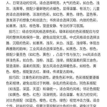
人、日常活动的空间，适合选择明亮、大气的色彩，如白色、浅
灰、浅黄等，搭配少量鲜艳的点缀色，显得温馨、有活力；儿童
房适合选择鲜艳、活泼的色彩，如红色、黄色、绿色、蓝色等，
激发孩子的想象力和创造力；书房适合选择沉稳、内敛的色彩，
如墨黑、浅灰、棕色等，营造安静、专注的学习氛围。
技巧三：结合空间风格选择色彩。墙体彩绘的色彩搭配应与空
间的整体风格保持一致，避免出现突兀感。中式风格适合选择淡
雅、沉稳的色彩，如墨黑、浅灰、米白、浅蓝、浅绿等，体现古
典雅致的韵味；工业风适合选择深色系，如黑色、灰色、棕色，
搭配少量亮色（如红色、黄色），凸显个性与张力；ins风适合选
择浅色系，如白色、浅粉、浅蓝、浅绿，搭配温柔的莫兰迪色，
营造清新、温柔的氛围；复古风适合选择暖色系，如棕色、黄
色、橙色，搭配复古红、墨绿，传递复古韵味。
技巧四：注重色彩的协调性，避免色彩冲突。色彩搭配要遵循
色彩规律，避免出现过于刺眼、杂乱的色彩组合。同色系搭配
（如浅蓝、深蓝、天蓝）和谐统一，适合简约风格；邻近色搭配
（如黄色、橙色、红色）活泼明亮，适合温馨、有活力的空间；
对比色搭配（如蓝色、橙色，红色、绿色）视觉冲击力强，适合
个性、时尚的空间，但要注意控制对比色的比例，避免过于突