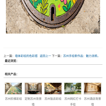
上一篇：
墙体彩绘的色彩搭
返回上一
下一篇：
苏州手绘新作品：魅力涂鸦，
最近浏览：
配技巧
级
美不胜收
相关产品：
苏州阶梯彩绘
定制苏州背景
苏州饭店彩绘
苏州网红打卡
苏州酒店背景
墙
手绘
墙