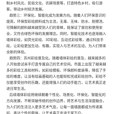
制乡村风光、民俗文化、农耕场景等，打造特色乡村，吸引游
客，带动乡村经济发展。
趋势三：环保化、智能化成为发展方向。随着人们环保意识的
提高，环保型彩绘颜料成为主流，无毒、无味、防水、耐擦洗、
可降解的颜料越来越受到人们的青睐，既保证了居住和使用安
全，又符合绿色环保的发展理念。同时，智能化技术也逐渐融入
墙体彩绘，如荧光彩绘、3D彩绘、互动式彩绘等，通过科技手
段，让彩绘更加生动、有趣，实现人与艺术的互动，为人们带来
全新的体验。
趋势四：苏州彩绘普及化。随着墙体彩绘的普及，越来越多的
人开始尝试亲手打造专属自己的艺术空间。市面上出现了越来越
多的彩绘工具和材料，如彩绘模板、环保颜料套装等，降低了手
绘的难度，让没有绘画基础的人也能轻松完成彩绘创作。彩绘不
仅能享受创作的乐趣，还能增强人们的动手能力，让艺术真正走
进日常生活。
后续墙体彩绘将继续朝着个性化、场景化、环保化、智能化的
方向发展，不断突破传统的创作边界，将艺术与生活深度融合，
为人们的生活注入更多艺术气息，让每一面墙面都成为传递美
好、表达个性的载体，让艺术真正走进千家万户。