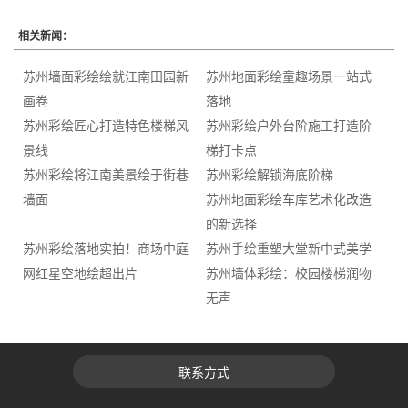
相关新闻：
苏州墙面彩绘绘就江南田园新
苏州地面彩绘童趣场景一站式
画卷
落地
苏州彩绘匠心打造特色楼梯风
苏州彩绘户外台阶施工打造阶
景线
梯打卡点
苏州彩绘将江南美景绘于街巷
苏州彩绘解锁海底阶梯
墙面
苏州地面彩绘车库艺术化改造
的新选择
苏州彩绘落地实拍！商场中庭
苏州手绘重塑大堂新中式美学
网红星空地绘超出片
苏州墙体彩绘：校园楼梯润物
无声
联系方式