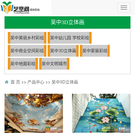
吴中3D立体画
吴中美丽乡村彩绘
吴中幼儿园 学校彩绘
吴中商业空间彩绘
吴中3D立体画
吴中家装彩绘
吴中地面彩绘
吴中文明城市
首 页
>>
产品中心
>>
吴中3D立体画